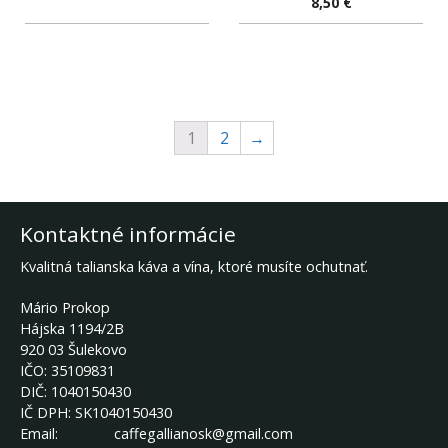
8,50
€
1
2
→
Kontaktné informácie
Kvalitná talianska káva a vína, ktoré musíte ochutnať.
Mário Prokop
Hájska 1194/2B
920 03 Šulekovo
IČO:
35109831
DIČ:
1040150430
IČ DPH:
SK1040150430
Email:
caffegallianosk@gmail.com