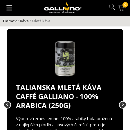
Preskočiť
na
obsah
Domov
/
Káva
/ Mletá káva
TALIANSKA MLETÁ KÁVA
CAFFÉ GALLIANO - 100%
ARABICA (250G)
Výberová zmes jemnej 100% arabiky bola pražená
z najlepších plodín a kávových čerešní, preto je