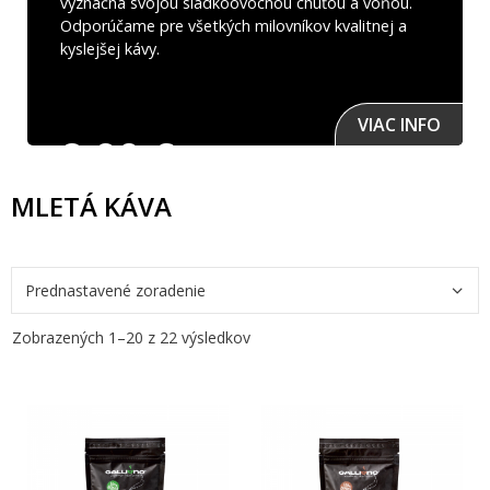
význačná svojou sladkoovocnou chuťou a vôňou.
Odporúčame pre všetkých milovníkov kvalitnej a
kyslejšej kávy.
O
VIAC INFO
8,90
€
MLETÁ KÁVA
Zobrazených 1–20 z 22 výsledkov