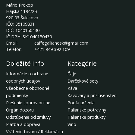
Mário Prokop
Hájska 1194/2B
920 03 Šulekovo
IČO:
35109831
DIČ:
1040150430
IČ DPH:
SK1040150430
Email:
caffegallianosk@gmail.com
Telefón:
+421 949 392 109
Doležité info
Kategórie
Informácie o ochrane
Čaje
osobných údajov
Darčekové sety
Všeobecné obchodné
Káva
podmienky
Kávovary a príslušenstvo
Riešenie sporov online
Podľa určenia
Orgán dozoru
Talianske potraviny
Odstúpenie od zmluvy
Talianske produkty
Platba a doprava
Víno
Vrátenie tovaru / Reklamácia