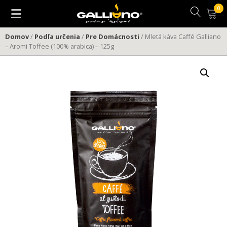
Preskočiť
na
obsah
Domov
/
Podľa určenia
/
Pre Domácnosti
/ Mletá káva Caffé Galliano
– Aromi Toffee (100% arabica) – 125g