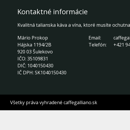
Kontaktné informácie
Kvalitná talianska káva a vína, ktoré musíte ochutna
Mário Prokop
Email:
caffega
Hájska 1194/2B
Telefón:
+421 94
920 03 Šulekovo
IČO:
35109831
DIČ:
1040150430
IČ DPH:
SK1040150430
Všetky práva vyhradené caffegalliano.sk