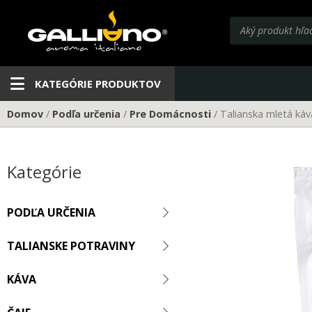
Preskočiť
Products
na
search
obsah
KATEGÓRIE PRODUKTOV
Domov
/
Podľa určenia
/
Pre Domácnosti
/ Talianska mletá káv
Kategórie
PODĽA URČENIA
TALIANSKE POTRAVINY
KÁVA