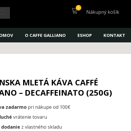
mletá
káva
Nákupný košík
Caffé
Galliano
-
Decaffeinato
OMOV
O CAFFE GALLIANO
ESHOP
KONTAKT
(250g)
NSKA MLETÁ KÁVA CAFFÉ
ANO – DECAFFEINATO (250G)
va zadarmo
pri nákupe od 100€
duché
vrátenie tovaru
 dodanie
z vlastného skladu