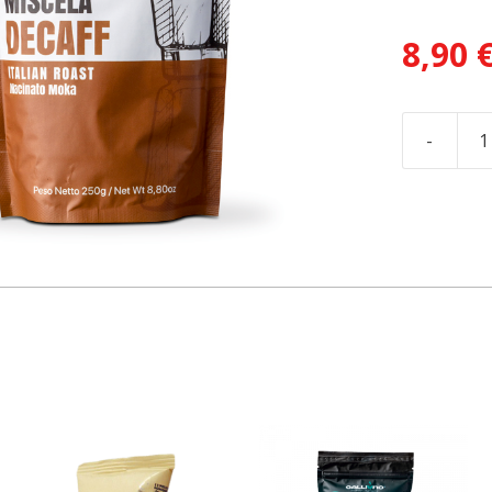
8,90
-
množstvo
Talianska
mletá
káva
Caffé
Galliano
-
Decaffeina
(250g)