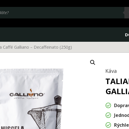
D
a Caffé Galliano – Decaffeinato (250g)
Káva
TALIA
GALLI
Dopra
Jedno
Rýchle