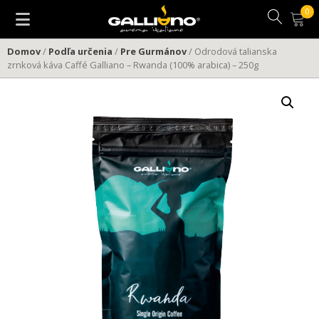
Preskočiť
na
obsah
Domov
/
Podľa určenia
/
Pre Gurmánov
/ Odrodová talianska
zrnková káva Caffé Galliano – Rwanda (100% arabica) – 250g