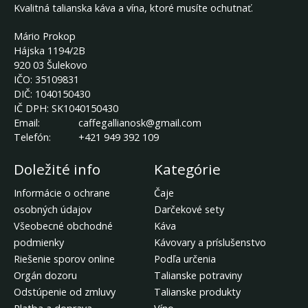
Kvalitná talianska káva a vína, ktoré musíte ochutnať.
Mário Prokop
Hájska 1194/2B
920 03 Šulekovo
IČO:
35109831
DIČ:
1040150430
IČ DPH:
SK1040150430
Email:
caffegallianosk@gmail.com
Telefón:
+421 949 392 109
Doležité info
Kategórie
Informácie o ochrane
Čaje
osobných údajov
Darčekové sety
Všeobecné obchodné
Káva
podmienky
Kávovary a príslušenstvo
Riešenie sporov online
Podľa určenia
Orgán dozoru
Talianske potraviny
Odstúpenie od zmluvy
Talianske produkty