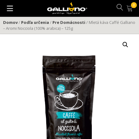
Preskočiť
na
obsah
Domov
/
Podľa určenia
/
Pre Domácnosti
/ Mletá káva Caffé Galliano
– Aromi Nocciola (100% arabica) – 125g