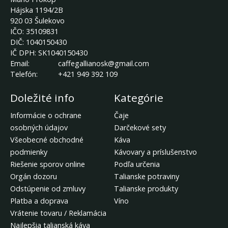
Hájska 1194/2B
920 03 Šulekovo
IČO:
35109831
DIČ:
1040150430
IČ DPH:
SK1040150430
Email:
caffegallianosk@gmail.com
Telefón:
+421 949 392 109
Doležité info
Kategórie
Informácie o ochrane
Čaje
osobných údajov
Darčekové sety
Všeobecné obchodné
Káva
podmienky
Kávovary a príslušenstvo
Riešenie sporov online
Podľa určenia
Orgán dozoru
Talianske potraviny
Odstúpenie od zmluvy
Talianske produkty
Platba a doprava
Víno
Vrátenie tovaru / Reklamácia
Najlepšia talianská káva