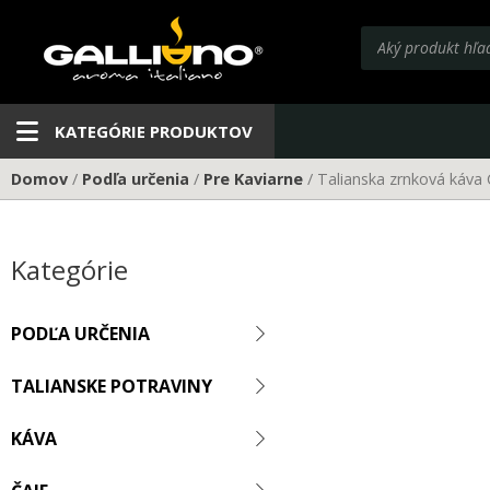
Preskočiť
Products
na
search
obsah
KATEGÓRIE PRODUKTOV
Domov
/
Podľa určenia
/
Pre Kaviarne
/ Talianska zrnková káva 
Kategórie
PODĽA URČENIA
TALIANSKE POTRAVINY
KÁVA