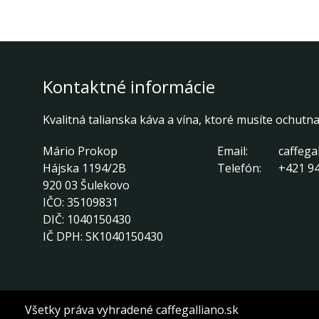
Kontaktné informácie
Kvalitná talianska káva a vína, ktoré musíte ochutna
Mário Prokop
Email:
caffega
Hájska 1194/2B
Telefón:
+421 94
920 03 Šulekovo
IČO:
35109831
DIČ:
1040150430
IČ DPH:
SK1040150430
Všetky práva vyhradené caffegalliano.sk