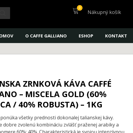
zrnková
káva
Nákupný košík
Caffé
Galliano
-
Miscela
OMOV
O CAFFE GALLIANO
ESHOP
KONTAKT
Gold
(60%
arabica
/
40%
robusta)
-
NSKA ZRNKOVÁ KÁVA CAFFÉ
1kg
ANO – MISCELA GOLD (60%
CA / 40% ROBUSTA) – 1KG
ponúka všetky prednosti dokonalej talianskej kávy.
e dobre zvolenú kombináciu zvlášť praženej arabiky a
pomere 60%: 40%. Charakteristická je svojou intenzívnou