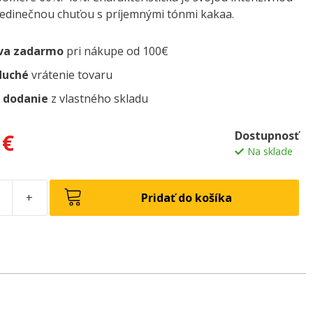
edinečnou chuťou s príjemnými tónmi kakaa.
va zadarmo
pri nákupe od 100€
duché
vrátenie tovaru
 dodanie
z vlastného skladu
Dostupnosť
0
€
Na sklade
+
Pridať do košíka