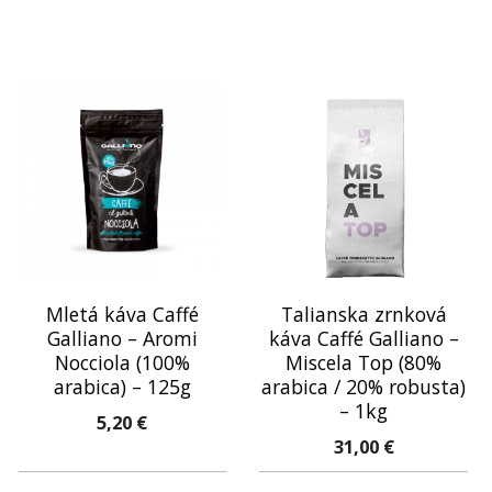
Miscela
Gold
(60%
arabica
/
40%
robusta)
-
1kg
Mletá káva Caffé
Talianska zrnková
Galliano – Aromi
káva Caffé Galliano –
Nocciola (100%
Miscela Top (80%
arabica) – 125g
arabica / 20% robusta)
– 1kg
5,20
€
31,00
€