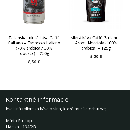
Talianska mletá káva Caffé
Mletá káva Caffé Galliano –
Galliano – Espresso Italiano
Aromi Nocciola (100%
(70% arabica / 30%
arabica) – 125g
robusta) – 250g
5,20
€
8,50
€
Kontaktné informácie
Kvalitná talianska káva a vína, ktoré musíte ochutnať.
Mário Prokop
Hájska 1194/2B