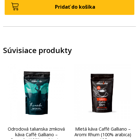
zrnková
Pridať do košíka
káva
Caffé
Galliano
-
100%
Súvisiace produkty
Arabica
(500g)
Odrodová talianska zrnková
Mletá káva Caffé Galliano –
káva Caffé Galliano –
Aromi Rhum (100% arabica)