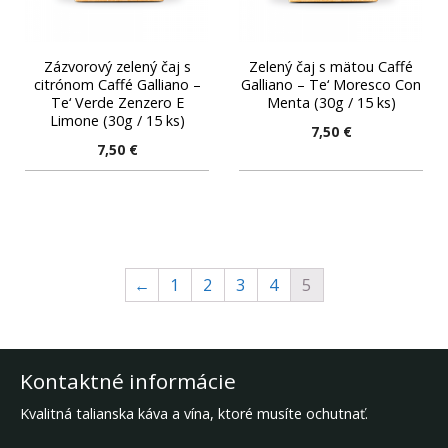
Zázvorový zelený čaj s
Zelený čaj s mätou Caffé
citrónom Caffé Galliano –
Galliano – Te‘ Moresco Con
Te‘ Verde Zenzero E
Menta (30g / 15 ks)
Limone (30g / 15 ks)
7,50
€
7,50
€
←
1
2
3
4
5
Kontaktné informácie
Kvalitná talianska káva a vína, ktoré musíte ochutnať.