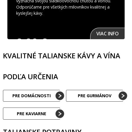
význačná svojou sladkoovocnou chuťou a vôňou.
Odporúčame pre všetkých milovníkov kvalitnej a
kyslejšej kávy.
O
VIAC INFO
8,90
€
KVALITNÉ TALIANSKE KÁVY A VÍNA
PODĽA URČENIA
PRE DOMÁCNOSTI
PRE GURMÁNOV
PRE KAVIARNE
TALIANSKE POTRAVINY