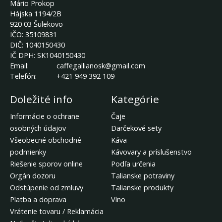
Mário Prokop
Hájska 1194/2B
920 03 Šulekovo
IČO:
35109831
DIČ:
1040150430
IČ DPH:
SK1040150430
Email:
caffegallianosk@gmail.com
Telefón:
+421 949 392 109
Doležité info
Kategórie
Informácie o ochrane
Čaje
osobných údajov
Darčekové sety
Všeobecné obchodné
Káva
podmienky
Kávovary a príslušenstvo
Riešenie sporov online
Podľa určenia
Orgán dozoru
Talianske potraviny
Odstúpenie od zmluvy
Talianske produkty
Platba a doprava
Víno
Vrátenie tovaru / Reklamácia