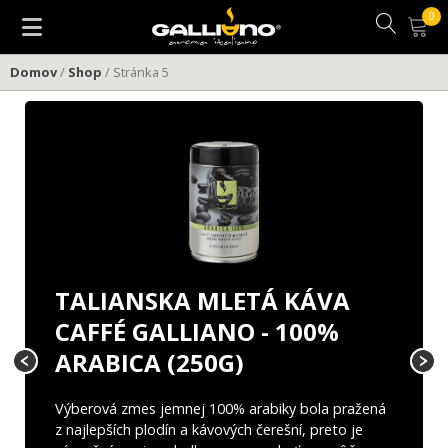
Preskočiť
na
obsah
Domov
/
Shop
/ Stránka 5
TALIANSKA MLETÁ KÁVA
CAFFÉ GALLIANO - 100%
ARABICA (250G)
Výberová zmes jemnej 100% arabiky bola pražená
z najlepších plodín a kávových čerešní, preto je