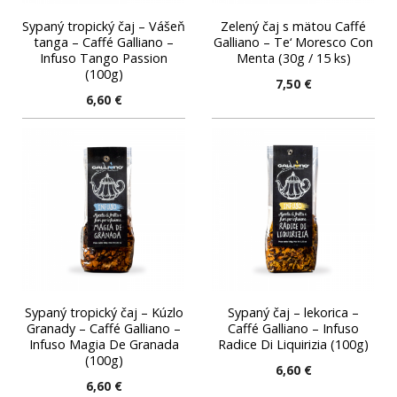
Sypaný tropický čaj – Vášeň
Zelený čaj s mätou Caffé
tanga – Caffé Galliano –
Galliano – Te‘ Moresco Con
Infuso Tango Passion
Menta (30g / 15 ks)
(100g)
7,50
€
6,60
€
Sypaný tropický čaj – Kúzlo
Sypaný čaj – lekorica –
Granady – Caffé Galliano –
Caffé Galliano – Infuso
Infuso Magia De Granada
Radice Di Liquirizia (100g)
(100g)
6,60
€
6,60
€