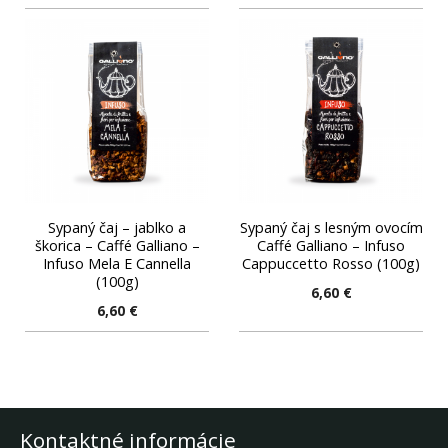
Sypaný čaj – jablko a
Sypaný čaj s lesným ovocím
škorica – Caffé Galliano –
Caffé Galliano – Infuso
Infuso Mela E Cannella
Cappuccetto Rosso (100g)
(100g)
6,60
€
6,60
€
Kontaktné informácie