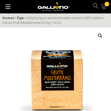
Preskočiť
na
obsah
Domov
/
Čaje
/ Infúzny čaj so stredomorským ovocím Caffé Galliano –
Infuso Frutti Mediterranei (37,5g / 15 ks)