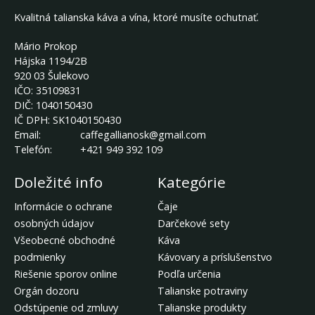
Kvalitná talianska káva a vína, ktoré musíte ochutnať.
Mário Prokop
Hájska 1194/2B
920 03 Šulekovo
IČO:
35109831
DIČ:
1040150430
IČ DPH:
SK1040150430
Email:
caffegallianosk@gmail.com
Telefón:
+421 949 392 109
Doležité info
Kategórie
Informácie o ochrane
Čaje
osobných údajov
Darčekové sety
Všeobecné obchodné
Káva
podmienky
Kávovary a príslušenstvo
Riešenie sporov online
Podľa určenia
Orgán dozoru
Talianske potraviny
Odstúpenie od zmluvy
Talianske produkty