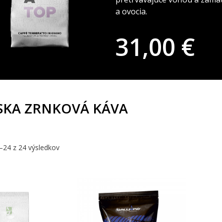
a ovocia.
31,00
€
SKA ZRNKOVÁ KÁVA
24 z 24 výsledkov