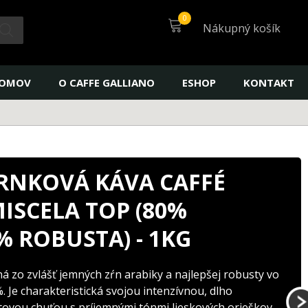
Nákupný košík
OMOV
O CAFFE GALLIANO
ESHOP
KONTAKT
RNKOVÁ KÁVA CAFFÉ
MISCELA TOP (80%
% ROBUSTA) - 1KG
 zo zvlášť jemných zŕn arabiky a najlepšej robusty vo
Je charakteristická svojou intenzívnou, dlho
ovou chuťou s príjemnými tónmi lieskových orieškov