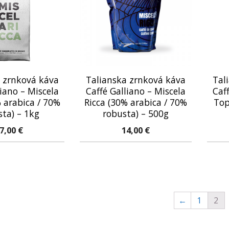
 zrnková káva
Talianska zrnková káva
Tal
liano – Miscela
Caffé Galliano – Miscela
Caf
% arabica / 70%
Ricca (30% arabica / 70%
Top
sta) – 1kg
robusta) – 500g
7,00
€
14,00
€
←
1
2