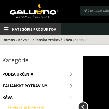
Preskočiť
Products
na
search
obsah
KATEGÓRIE PRODUKTOV
Domov
/
Káva
/
Talianska zrnková káva
/ Stránka 2
Kategórie
Á KÁVA CAFFÉ
A GOLD (60%
PODĽA URČENIA
USTA) - 1KG
TALIANSKE POTRAVINY
lej talianskej kávy. Predstavuje dobre
KÁVA
iky a robusty v pomere 60%: 40%.
Talianska zrnková káva
rómou a jedinečnou chuťou s príjemnými