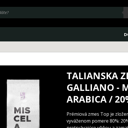
D
TALIANSKA Z
GALLIANO - 
ARABICA / 20
Prémiová zmes Top je zložená
vyváženom pomere 80%: 20%. 
pretrvávajúce vôňou a zamat